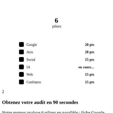
6
piliers
Google
20 pts
Avis
20 pts
Social
15 pts
IA
en cours...
Web
15 pts
Confiance
15 pts
2
Obtenez votre audit en 90 secondes
Notre moteur analyse 6 piliers en parallèle : fiche Google,