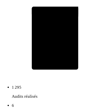
Rapport d'audit RepOtz
75
Score global
1 295
Audits réalisés
6