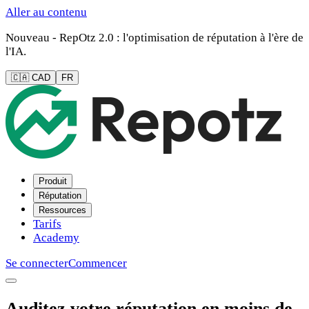
Aller au contenu
Nouveau - RepOtz 2.0 : l'optimisation de réputation à l'ère de
l'IA.
🇨🇦 CAD
FR
Produit
Réputation
Ressources
Tarifs
Academy
Se connecter
Commencer
Auditez votre réputation en moins de