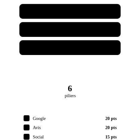
Café Chez Joe
Garage Chez Joe
Joe Marketing
6
piliers
Google
20 pts
Avis
20 pts
Social
15 pts