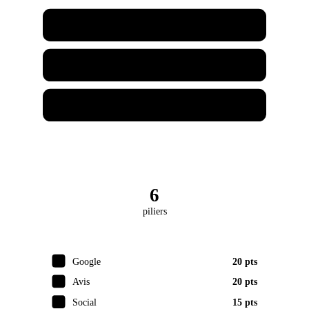
Café Chez Joe
Garage Chez Joe
Joe Marketing
6
piliers
Google
20 pts
Avis
20 pts
Social
15 pts