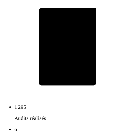
Rapport d'audit RepOtz
75
Score global
1 295
Audits réalisés
6