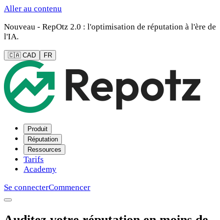
Aller au contenu
Nouveau - RepOtz 2.0 : l'optimisation de réputation à l'ère de
l'IA.
🇨🇦 CAD
FR
Produit
Réputation
Ressources
Tarifs
Academy
Se connecter
Commencer
Auditez votre réputation en moins de