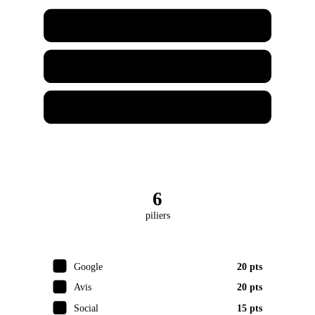
Café Chez Joe
Garage Chez Joe
Joe Marketing
6
piliers
Google
20 pts
Avis
20 pts
Social
15 pts