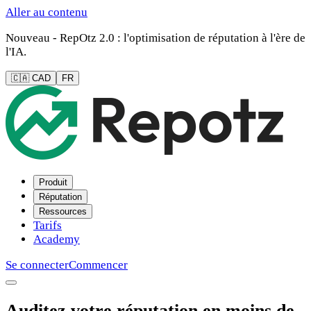
Aller au contenu
Nouveau - RepOtz 2.0 : l'optimisation de réputation à l'ère de
l'IA.
🇨🇦 CAD
FR
Produit
Réputation
Ressources
Tarifs
Academy
Se connecter
Commencer
Auditez votre réputation en moins de