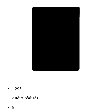
Rapport d'audit RepOtz
75
Score global
1 295
Audits réalisés
6