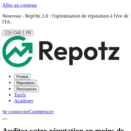
Aller au contenu
Nouveau - RepOtz 2.0 : l'optimisation de réputation à l'ère de
l'IA.
🇨🇦 CAD
FR
Produit
Réputation
Ressources
Tarifs
Academy
Se connecter
Commencer
Auditez votre réputation en moins de