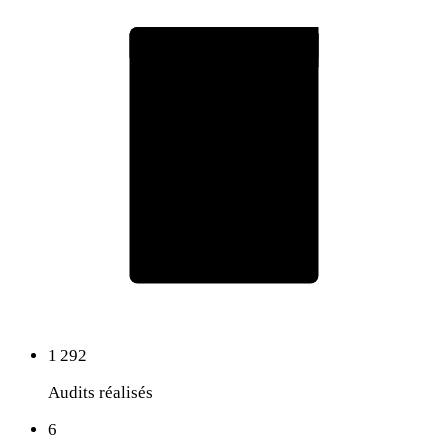
Rapport d'audit RepOtz
75
Score global
1 292
Audits réalisés
6