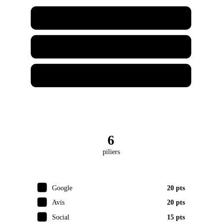
Café Chez Joe
Garage Chez Joe
Joe Marketing
6
piliers
Google
20 pts
Avis
20 pts
Social
15 pts