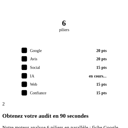
6
piliers
Google
20 pts
Avis
20 pts
Social
15 pts
IA
en cours...
Web
15 pts
Confiance
15 pts
2
Obtenez votre audit en 90 secondes
Notre moteur analyse 6 piliers en parallèle : fiche Google,