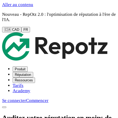
Aller au contenu
Nouveau - RepOtz 2.0 : l'optimisation de réputation à l'ère de
l'IA.
🇨🇦 CAD
FR
Produit
Réputation
Ressources
Tarifs
Academy
Se connecter
Commencer
Auditez votre réputation en moins de