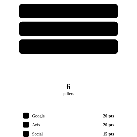
Café Chez Joe
Garage Chez Joe
Joe Marketing
6
piliers
Google
20 pts
Avis
20 pts
Social
15 pts