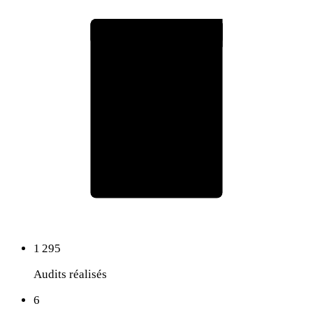
Rapport d'audit RepOtz
75
Score global
1 295
Audits réalisés
6